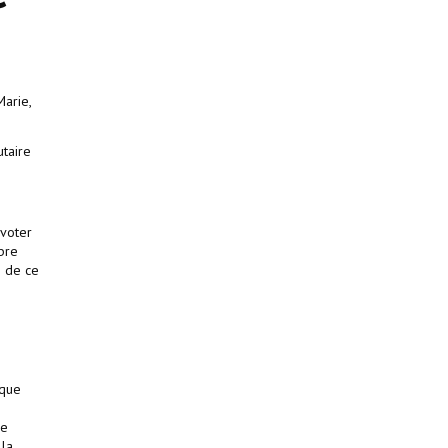
Marie,
utaire
 voter
bre
n de ce
 que
ce
 la