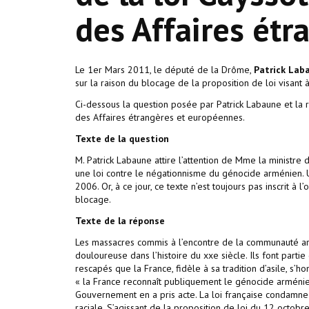
des Affaires étr
Le 1er Mars 2011, le député de la Drôme,
Patrick Lab
sur la raison du blocage de la proposition de loi visant
Ci-dessous la question posée par Patrick Labaune et la ré
des Affaires étrangères et européennes.
Texte de la question
M. Patrick Labaune attire l’attention de Mme la ministre 
une loi contre le négationnisme du génocide arménien. 
2006. Or, à ce jour, ce texte n’est toujours pas inscrit à 
blocage.
Texte de la réponse
Les massacres commis à l’encontre de la communauté a
douloureuse dans l’histoire du xxe siècle. Ils font part
rescapés que la France, fidèle à sa tradition d’asile, s’h
« la France reconnaît publiquement le génocide arménie
Gouvernement en a pris acte. La loi française condamne pa
raciale. S’agissant de la proposition de loi du 12 octo