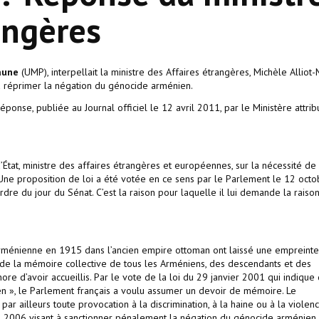
angères
aune
(UMP), interpellait la ministre des Affaires étrangères, Michèle Alliot-
 à réprimer la négation du génocide arménien.
ponse, publiée au Journal officiel le 12 avril 2011, par le Ministère attrib
d’État, ministre des affaires étrangères et européennes, sur la nécessité de
Une proposition de loi a été votée en ce sens par le Parlement le 12 octo
l’ordre du jour du Sénat. C’est la raison pour laquelle il lui demande la raiso
rménienne en 1915 dans l’ancien empire ottoman ont laissé une empreinte
ie de la mémoire collective de tous les Arméniens, des descendants et des
onore d’avoir accueillis. Par le vote de la loi du 29 janvier 2001 qui indique
n », le Parlement français a voulu assumer un devoir de mémoire. Le
r ailleurs toute provocation à la discrimination, à la haine ou à la violen
bre 2006 visant à sanctionner pénalement la négation du génocide arménien,