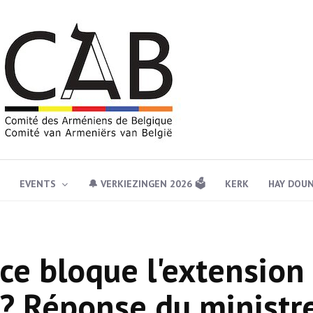
EVENTS
🔔 VERKIEZINGEN 2026 🗳️
KERK
HAY DOU
ce bloque l'extension
t? Réponse du ministr