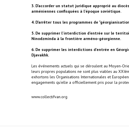
3. D’accorder un statut juridique approprié au diocè
arméniennes confisquées à l'époque soviétique.
4. D’arrêter tous les programmes de "géorgianisatio
5. De supprimer l'interdiction d’entrée sur le terri
Ninodzminda à la frontière arméno-géorgienne.
6. De supprimer les interdictions d’entrée en Géor
Djavakhk.
Les événements actuels qui se déroulent au Moyen-Orien
leurs propres populations ne sont plus viables au XXIème
exhortons les Organisations Internationales et Européen
engagements qu’elle a officiellement pris pour la prote
www.collectifvan.org