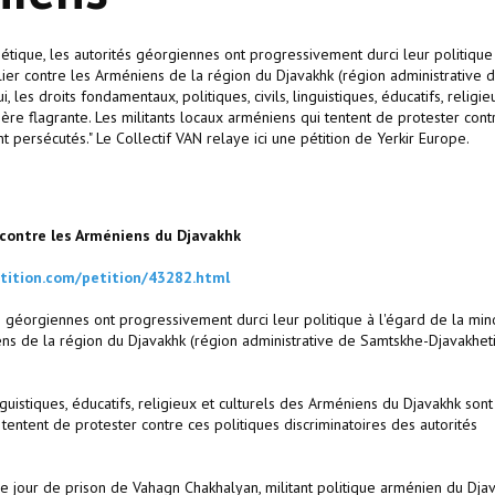
iétique, les autorités géorgiennes ont progressivement durci leur politique
lier contre les Arméniens de la région du Djavakhk (région administrative 
 les droits fondamentaux, politiques, civils, linguistiques, éducatifs, religie
re flagrante. Les militants locaux arméniens qui tentent de protester cont
t persécutés." Le Collectif VAN relaye ici une pétition de Yerkir Europe.
 contre les Arméniens du Djavakhk
tition.com/petition/43282.html
s géorgiennes ont progressivement durci leur politique à l'égard de la min
ens de la région du Djavakhk (région administrative de Samtskhe-Djavakhet
inguistiques, éducatifs, religieux et culturels des Arméniens du Djavakhk sont
tentent de protester contre ces politiques discriminatoires des autorités
 jour de prison de Vahagn Chakhalyan, militant politique arménien du Djav