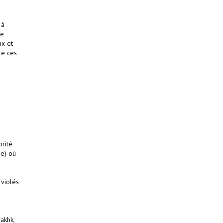
 à
de
ux et
re ces
orité
ie) où
 violés
akhk,