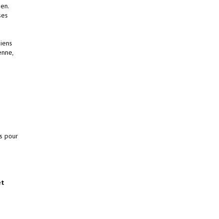
en.
ses
niens
enne,
e
s pour
et