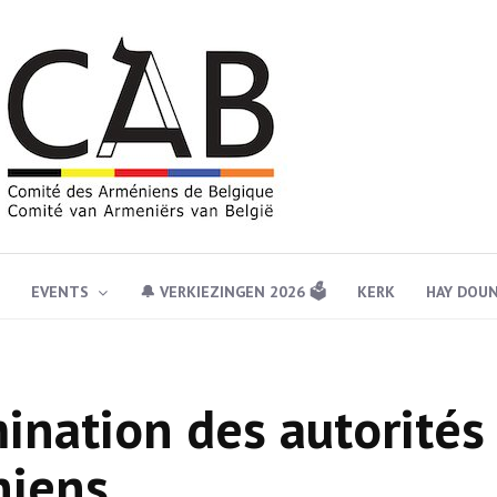
EVENTS
🔔 VERKIEZINGEN 2026 🗳️
KERK
HAY DOU
mination des autorités
niens