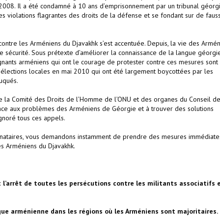
 2008. Il a été condamné à 10 ans d’emprisonnement par un tribunal géorgi
s violations flagrantes des droits de la défense et se fondant sur de faus
 contre les Arméniens du Djavakhk s’est accentuée. Depuis, la vie des Armé
de sécurité. Sous prétexte d’améliorer la connaissance de la langue géorgi
ignants arméniens qui ont le courage de protester contre ces mesures sont
s élections locales en mai 2010 qui ont été largement boycottées par les
ruqués.
me la Comité des Droits de l’Homme de l’ONU et des organes du Conseil d
 face aux problèmes des Arméniens de Géorgie et à trouver des solutions
noré tous ces appels.
s signataires, vous demandons instamment de prendre des mesures immédiate
les Arméniens du Djavakhk.
l’arrêt de toutes les persécutions contre les militants associatifs 
ngue arménienne dans les régions où les Arméniens sont majoritaires.