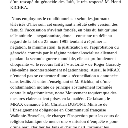
d’un rescapé du génocide des Juifs, le très respecté M. Henri
KICHKA.
Nous employons le conditionnel car selon les journaux
télévisés d’hier soir, cet enseignant a réfuté cette version des
faits.
Si l’accusation s’avérait fondée, en plus du fait qu’une
telle attitude – négationniste, donc – constitue un délit au
regard de la loi du 23 mars 1995 tendant à réprimer la
négation, la minimisation, la justification ou l'approbation du
génocide commis par le régime national-socialiste allemand
pendant la seconde guerre mondiale, elle est profondément
choquante vu le recours fait à l’« autorité » de Roger Garaudy
(lui-même incontestablement négationniste).
Aussi, le MRAX
n’entend pas se contenter d’une « réconciliation » annoncée
dans lesdits JT entre l’enseignant et M. Kichka, ni d’une
condamnation morale de principe abstraitement formulée
contre le négationnisme, notre Mouvement requiert que des
mesures claires soient prises en la matière.
Ce faisant, le
MRAX demande à M. Christian DUPONT, Ministre de
l’Enseignement obligatoire en Communauté française
Wallonie-Bruxelles, de charger l’Inspection pour les cours de
religion islamique de mener une « mission d’enquête » pour
d’une part, clarifier les faits et d’autre part, formuler les