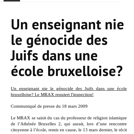
ONTHAAL
Un enseignant nie
ACTUALITEIT
le génocide des
GEMEENSCHAP
Juifs dans une
EVENTS
école bruxelloise?
🔔 VERKIEZINGEN 2026 🗳️
KERK
Un enseignant nie le génocide des Juifs dans une école
bruxelloise? Le MRAX requiert l'inspection!
HAY DOUN
Communiqué de presse du 18 mars 2009
VERENIGINGEN
Le MRAX se saisit du cas du professeur de religion islamique
de l’Athénée Bruxelles 2, qui aurait, lors d’une rencontre
CONTACT
citoyenne à l’école, remis en cause, le 13 mars dernier, le récit