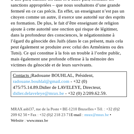
sanctions appropriées – que nous souhaitons d’une grande
fermeté en ce cas précis.
En effet, un enseignant n’est pas un
citoyen comme un autre, il exerce une autorité sur des esprits
en formation. De plus, le fait d’être enseignant de religion
ajoute à cette autorité une onction qui risque de légitimer,
dans la profondeur des consciences, le négationnisme à
l’égard du génocide des Juifs (dans le cas présent, mais cela
peut également se produire avec celui des Arméniens ou des
Tutsi). Ce qui constitue à la fois un trouble à l’ordre public,
mais également une profonde
offense à la mémoire des
victimes du génocide et de leurs survivants.
Contacts :
Radouane BOUHLAL, Président,
radouane.bouhlal@gmail.com
- +32 (0)
475/75.14.89.
Didier de LAVELEYE, Directeur,
didier.delaveleye@mrax.be
- +32 (0) 2/209.62.59.
MRAX asbl
37, rue de la Poste
•
BE-1210 Bruxelles
•
Tél. : +32 (0)2
209 62 50
•
F
ax : +32 (0)2 218 23 71
E-mail :
mrax@mrax.be
•
Website : www.mrax.be