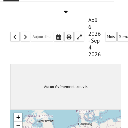
ACCUEIL
Aoû
ACTUALITÉ
6
2026
Aujourd'hui
Mois
Sema
COMMUNAUTÉ
- Sep
4
EVÉNEMENTS
2026
🔔 ELECTIONS 2026 🗳️
EGLISE
Aucun événement trouvé.
LE CENTRE
CONTACT
+
−