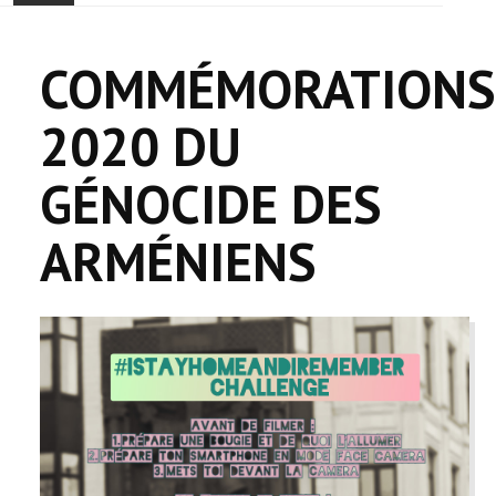
ACCUEIL
COMMÉMORATIONS
ACTUALITÉ
2020 DU
COMMUNAUTÉ
GÉNOCIDE DES
EVÉNEMENTS
ARMÉNIENS
🔔 ELECTIONS 2026 🗳️
EGLISE
LE CENTRE
CONTACT