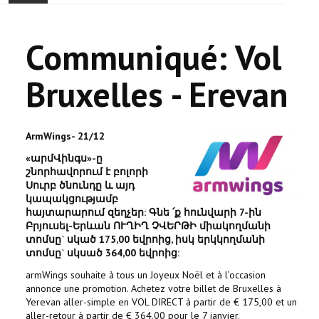
ACCUEIL
Communiqué: Vol
ACTUALITÉ
Bruxelles - Erevan
COMMUNAUTÉ
EVÉNEMENTS
ArmWings- 21/12
«արմՎինգս»-ը
🔔 ELECTIONS 2026 🗳️
շնորհավորում է բոլորի
Սուրբ ծնունդը և այդ
կապակցությամբ
EGLISE
հայտարարում զեղչեր: Գնե ՛ք հունվարի 7-ին
Բրյուսել-Երևան ՈՒՂԻՂ ՉՎԵՐԹԻ միակողմանի
LE CENTRE
տոմսը` սկած 175,00 եվրոից, իսկ երկկողմանի
տոմսը` սկսած 364,00 եվրոից:
CONTACT
armWings souhaite à tous un Joyeux Noël et à l’occasion
annonce une promotion. Achetez votre billet de Bruxelles à
Yerevan aller-simple en VOL DIRECT à partir de € 175,00 et un
aller-retour à partir de € 364,00 pour le 7 janvier.