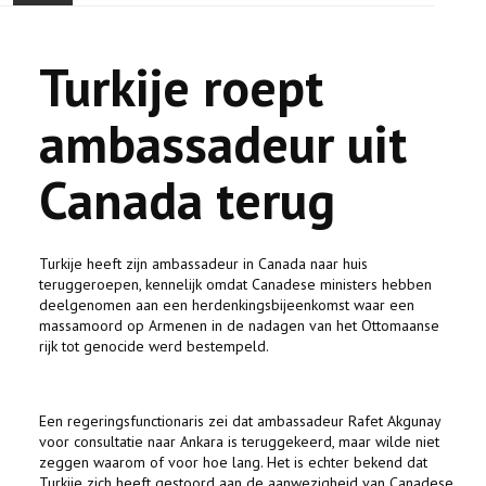
ACCUEIL
Turkije roept
ACTUALITÉ
ambassadeur uit
COMMUNAUTÉ
Canada terug
EVÉNEMENTS
🔔 ELECTIONS 2026 🗳️
Turkije heeft zijn ambassadeur in Canada naar huis
teruggeroepen, kennelijk omdat Canadese ministers hebben
EGLISE
deelgenomen aan een herdenkingsbijeenkomst waar een
massamoord op Armenen in de nadagen van het Ottomaanse
rijk tot genocide werd bestempeld.
LE CENTRE
CONTACT
Een regeringsfunctionaris zei dat ambassadeur Rafet Akgunay
voor consultatie naar Ankara is teruggekeerd, maar wilde niet
zeggen waarom of voor hoe lang. Het is echter bekend dat
Turkije zich heeft gestoord aan de aanwezigheid van Canadese