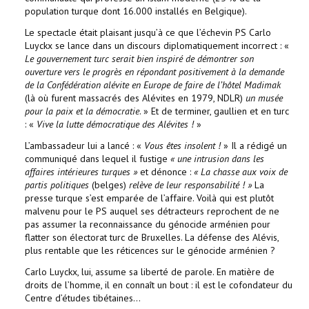
population turque dont 16.000 installés en Belgique).
Le spectacle était plaisant jusqu’à ce que l’échevin PS Carlo
Luyckx se lance dans un discours diplomatiquement incorrect : «
Le gouvernement turc serait bien inspiré de démontrer son
ouverture vers le progrès en répondant positivement à la demande
de la Confédération alévite en Europe de faire de l’hôtel Madimak
(là où furent massacrés des Alévites en 1979, NDLR)
un musée
pour la paix et la démocratie
. » Et de terminer, gaullien et en turc
: «
Vive la lutte démocratique des Alévites !
»
L’ambassadeur lui a lancé : «
Vous êtes insolent !
» Il a rédigé un
communiqué dans lequel il fustige
« une intrusion dans les
affaires intérieures turques »
et dénonce :
« La chasse aux voix de
partis politiques
(belges)
relève de leur responsabilité ! »
La
presse turque s’est emparée de l’affaire. Voilà qui est plutôt
malvenu pour le PS auquel ses détracteurs reprochent de ne
pas assumer la reconnaissance du génocide arménien pour
flatter son électorat turc de Bruxelles. La défense des Alévis,
plus rentable que les réticences sur le génocide arménien ?
Carlo Luyckx, lui, assume sa liberté de parole. En matière de
droits de l’homme, il en connaît un bout : il est le cofondateur du
Centre d’études tibétaines…