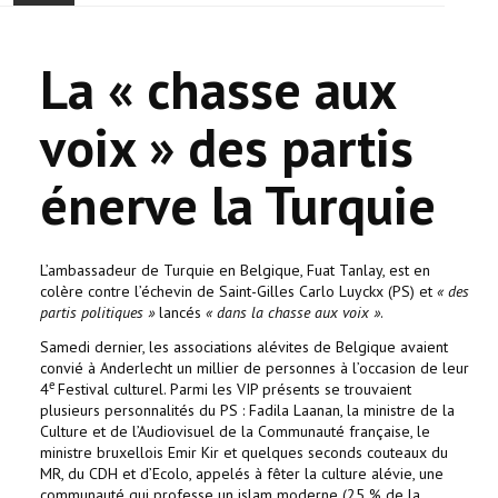
ACCUEIL
La « chasse aux
ACTUALITÉ
voix » des partis
COMMUNAUTÉ
énerve la Turquie
EVÉNEMENTS
🔔 ELECTIONS 2026 🗳️
L’ambassadeur de Turquie en Belgique, Fuat Tanlay, est en
colère contre l’échevin de Saint-Gilles Carlo Luyckx (PS) et
« des
EGLISE
partis politiques »
lancés
« dans la chasse aux voix »
.
Samedi dernier, les associations alévites de Belgique avaient
LE CENTRE
convié à Anderlecht un millier de personnes à l’occasion de leur
e
4
Festival culturel. Parmi les VIP présents se trouvaient
plusieurs personnalités du PS : Fadila Laanan, la ministre de la
CONTACT
Culture et de l’Audiovisuel de la Communauté française, le
ministre bruxellois Emir Kir et quelques seconds couteaux du
MR, du CDH et d’Ecolo, appelés à fêter la culture alévie, une
communauté qui professe un islam moderne (25 % de la