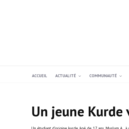
ACCUEIL
ACTUALITÉ
COMMUNAUTÉ
Un jeune Kurde 
Un étudiant d’origine kurde âgé de 17 ans, Muslum A., à