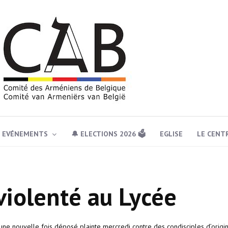
EVÉNEMENTS
🔔 ELECTIONS 2026 🗳️
EGLISE
LE CENT
violenté au Lycée
 une nouvelle fois déposé plainte mercredi contre des condisciples d’origi