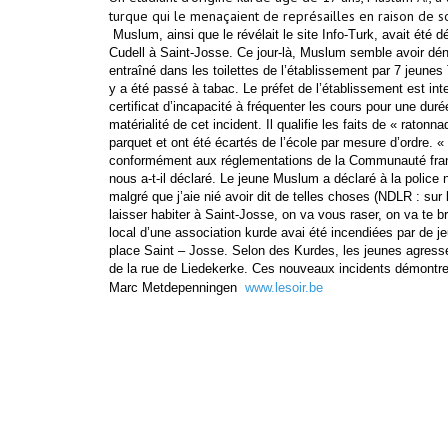
turque qui le menaçaient de représailles en raison de s
Muslum, ainsi que le révélait le site Info-Turk, avait été 
Cudell à Saint-Josse. Ce jour-là, Muslum semble avoir dénig
entraîné dans les toilettes de l’établissement par 7 jeunes
y a été passé à tabac. Le préfet de l’établissement est inte
certificat d’incapacité à fréquenter les cours pour une duré
matérialité de cet incident. Il qualifie les faits de « raton
parquet et ont été écartés de l’école par mesure d’ordre. « 
conformément aux réglementations de la Communauté frança
nous a-t-il déclaré. Le jeune Muslum a déclaré à la police
malgré que j’aie nié avoir dit de telles choses (NDLR : sur
laisser habiter à Saint-Josse, on va vous raser, on va te
local d’une association kurde avai été incendiées par de je
place Saint – Josse. Selon des Kurdes, les jeunes agresse
de la rue de Liedekerke. Ces nouveaux incidents démontre
Marc Metdepenningen
www.lesoir.be