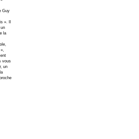
ée Guy
s ». Il
 un
e la
ole,
 »,
ment
as vous
r, un
la
 proche