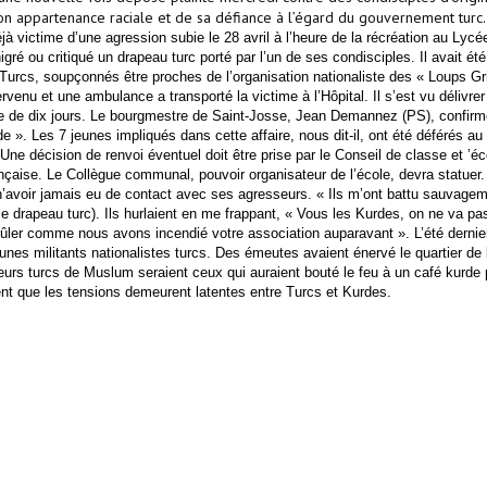
on appartenance raciale et de sa défiance à l’égard du gouvernement turc.
déjà victime d’une agression subie le 28 avril à l’heure de la récréation au Lyc
ré ou critiqué un drapeau turc porté par l’un de ses condisciples. Il avait été
 Turcs, soupçonnés être proches de l’organisation nationaliste des « Loups Gri
rvenu et une ambulance a transporté la victime à l’Hôpital. Il s’est vu délivrer
e de dix jours.
Le bourgmestre de Saint-Josse, Jean Demannez (PS), confirm
nade ». Les 7 jeunes impliqués dans cette affaire, nous dit-il, ont été déférés au
Une décision de renvoi éventuel doit être prise par le Conseil de classe et ’éc
ise. Le Collègue communal, pouvoir organisateur de l’école, devra statuer.
 n’avoir jamais eu de contact avec ses agresseurs. « Ils m’ont battu sauvage
 le drapeau turc). Ils hurlaient en me frappant, « Vous les Kurdes, on ne va p
 brûler comme nous avons incendié votre association auparavant ».
L’été dernie
unes militants nationalistes turcs. Des émeutes avaient énervé le quartier de 
urs turcs de Muslum seraient ceux qui auraient bouté le feu à un café kurde
nt que les tensions demeurent latentes entre Turcs et Kurdes.