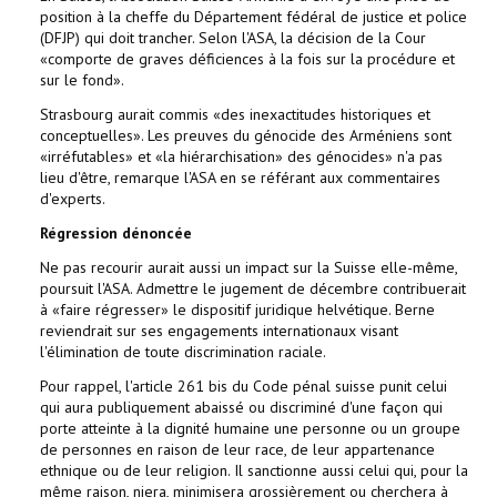
position à la cheffe du Département fédéral de justice et police
(DFJP) qui doit trancher. Selon l'ASA, la décision de la Cour
«comporte de graves déficiences à la fois sur la procédure et
sur le fond».
Strasbourg aurait commis «des inexactitudes historiques et
conceptuelles». Les preuves du génocide des Arméniens sont
«irréfutables» et «la hiérarchisation» des génocides» n'a pas
lieu d'être, remarque l'ASA en se référant aux commentaires
d'experts.
Régression dénoncée
Ne pas recourir aurait aussi un impact sur la Suisse elle-même,
poursuit l'ASA. Admettre le jugement de décembre contribuerait
à «faire régresser» le dispositif juridique helvétique. Berne
reviendrait sur ses engagements internationaux visant
l'élimination de toute discrimination raciale.
Pour rappel, l'article 261 bis du Code pénal suisse punit celui
qui aura publiquement abaissé ou discriminé d'une façon qui
porte atteinte à la dignité humaine une personne ou un groupe
de personnes en raison de leur race, de leur appartenance
ethnique ou de leur religion. Il sanctionne aussi celui qui, pour la
même raison, niera, minimisera grossièrement ou cherchera à