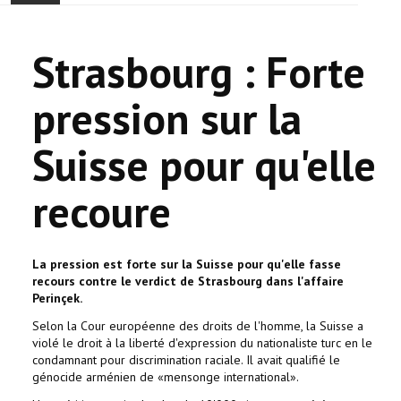
ACCUEIL
Strasbourg : Forte
ACTUALITÉ
pression sur la
COMMUNAUTÉ
Suisse pour qu'elle
EVÉNEMENTS
recoure
🔔 ELECTIONS 2026 🗳️
EGLISE
La pression est forte sur la Suisse pour qu'elle fasse
recours contre le verdict de Strasbourg dans l'affaire
LE CENTRE
Perinçek.
Selon la Cour européenne des droits de l'homme, la Suisse a
CONTACT
violé le droit à la liberté d'expression du nationaliste turc en le
condamnant pour discrimination raciale. Il avait qualifié le
génocide arménien de «mensonge international».