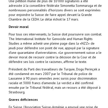
Une pétition munie de plus de 10'000 signatures a été
adressée à la conseillère fédérale Simonetta Sommaruga et de
nombreuses personnalités d'horizons divers se sont exprimées
pour enjoindre la Suisse de faire appel devant la Grande
Chambre de la CEDH. Le délai échoit le 17 mars.
Devoir moral
Pour tous ces intervenants, la Suisse doit poursuivre son combat.
The International Institute for Genocide and Human Rights
Studies a même acheté une pleine page dans la «NZZ» de
jeudi pour défendre son point de vue, appuyé par la signature
d'une quarantaine d'universitaires. «Le gouvernement suisse a le
devoir moral de recourir contre la décision de la Cour et de
défendre ses lois contre le racisme», affirme le texte.
Président du Parti des travailleurs de Turquie, Dogu Perinçek a
été condamné en mars 2007 par le Tribunal de police de
Lausanne à 90 jours-amendes avec sursis pour discrimination
raciale et 3000 francs d'amende. Le verdict a été confirmé
ensuite par le Tribunal fédéral, mais un recours a été déposé à
Strasbourg.
Graves déficiences
En Suisse, l'Association Suisse-Arménie a envoyé une prise de