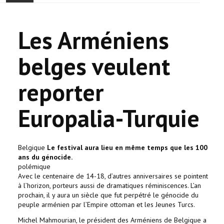
ACCUEIL
Les Arméniens
ACTUALITÉ
belges veulent
COMMUNAUTÉ
reporter
EVÉNEMENTS
Europalia-Turquie
🔔 ELECTIONS 2026 🗳️
EGLISE
Belgique
Le festival aura lieu en même temps que les 100
ans du génocide.
LE CENTRE
polémique
Avec le centenaire de 14-18, d’autres anniversaires se pointent
à l’horizon, porteurs aussi de dramatiques réminiscences. L’an
CONTACT
prochain, il y aura un siècle que fut perpétré le génocide du
peuple arménien par l’Empire ottoman et les Jeunes Turcs.
Michel Mahmourian, le président des Arméniens de Belgique a