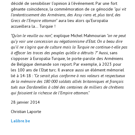
décidé de sensibiliser l’opinion à l’événement. Par une fort
gênante coïncidence, la commémoration de ce génocide
"qui vit
l’anéantissement des Arméniens, des As
s
y
riens et, plus tard, des
Grecs de l’Empire ottoman"
aura lieu alors qu’Europalia
accueillera la… Turquie !
"Qu’on le veuille ou non",
explique Michel Mahmourian
"on ne peut
qu’y voir une concession au négationnisme d’Etat. On a beau dire
qu’il ne s’agira que de culture
mais la Turquie ne continue-t-elle pas
à effacer les traces des peuples qu’elle a détruits ?"
Aussi, sans
s’opposer à Europalia-Turquie, le porte-parole des Arméniens
de Belgique demande son report. Par exemple, à 2023 pour
les 100 ans de l’Etat turc. Il avance aussi un élément mémoriel
lié à 14-18 :
"Ce serait plus conforme à nos valeurs et respectueux
de la mémoire des 180 000 soldats alliés britanniques et français
tués aux Dardanelles à côté des centaines de milliers de chrétiens
qui faisaient la richesse de l’Empire ottoman."
28 janvier 2014
Christian Laporte
Lalibre.be