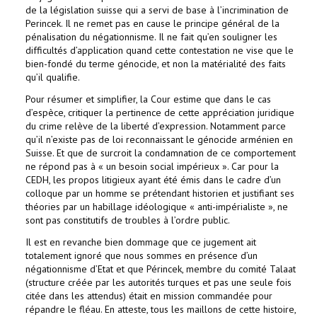
de la législation suisse qui a servi de base à l’incrimination de
Perincek. Il ne remet pas en cause le principe général de la
pénalisation du négationnisme. Il ne fait qu’en souligner les
difficultés d’application quand cette contestation ne vise que le
bien-fondé du terme génocide, et non la matérialité des faits
qu’il qualifie.
Pour résumer et simplifier, la Cour estime que dans le cas
d’espèce, critiquer la pertinence de cette appréciation juridique
du crime relève de la liberté d’expression. Notamment parce
qu’il n’existe pas de loi reconnaissant le génocide arménien en
Suisse. Et que de surcroit la condamnation de ce comportement
ne répond pas à « un besoin social impérieux ». Car pour la
CEDH, les propos litigieux ayant été émis dans le cadre d’un
colloque par un homme se prétendant historien et justifiant ses
théories par un habillage idéologique « anti-impérialiste », ne
sont pas constitutifs de troubles à l’ordre public.
Il est en revanche bien dommage que ce jugement ait
totalement ignoré que nous sommes en présence d’un
négationnisme d’Etat et que Périncek, membre du comité Talaat
(structure créée par les autorités turques et pas une seule fois
citée dans les attendus) était en mission commandée pour
répandre le fléau. En atteste, tous les maillons de cette histoire,