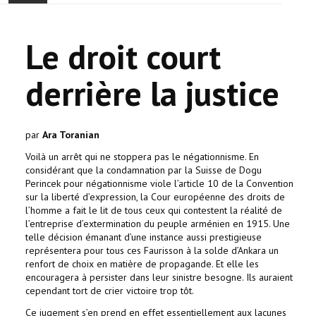
ACCUEIL
Le droit court
ACTUALITÉ
derrière la justice
COMMUNAUTÉ
EVÉNEMENTS
par
Ara Toranian
Voilà un arrêt qui ne stoppera pas le négationnisme. En
🔔 ELECTIONS 2026 🗳️
considérant que la condamnation par la Suisse de Dogu
Perincek pour négationnisme viole l’article 10 de la Convention
sur la liberté d’expression, la Cour européenne des droits de
EGLISE
l’homme a fait le lit de tous ceux qui contestent la réalité de
l’entreprise d’extermination du peuple arménien en 1915. Une
LE CENTRE
telle décision émanant d’une instance aussi prestigieuse
représentera pour tous ces Faurisson à la solde d’Ankara un
renfort de choix en matière de propagande. Et elle les
CONTACT
encouragera à persister dans leur sinistre besogne. Ils auraient
cependant tort de crier victoire trop tôt.
Ce jugement s’en prend en effet essentiellement aux lacunes