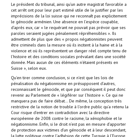
Le président du tribunal, ainsi qu’un autre magistrat favorable a
cet arrêt ont pour leur part estimé utile de le justifier par les
imprécisions de la loi suisse qui ne reconnaît pas explicitement
le génocide arménien. Une absence en l’espèce coupable,
d’après eux, car « le requérant ne pouvait pas prévoir que ses
paroles seraient jugées pénalement répréhensibles ». Ils
admettent de plus que des « propos négationnistes peuvent
être criminels dans la mesure où ils incitent à la haine et à la
violence et où ils représentent un danger réel compte tenu de
l’histoire et des conditions sociales prévalant dans une société
donnée. Mais aucun de ces éléments n’étaient présents en
Suisse », selon eux.
Qu’en tirer comme conclusion, si ce n’est que les lois de
pénalisation du négationnisme en présupposent d’autres,
reconnaissant le génocide, et que par conséquent il peut donc
revenir au Parlement de « légiférer sur l’histoire ». Ce qui ne
manquera pas de faire débat... De même, la conception très
restrictive de la notion de trouble à l’ordre public qu’a retenu la
Cour risque d’entrer en contradiction avec la directive
européenne de 2008 contre le racisme, la xénophobie et le
négationnisme. Enfin, si le droit n’est pas en mesure d’apporter
de protection aux victimes d’un génocide et à leur descendant,
la lutte politique contre l’adhésion de cette Turquie à l’Europe