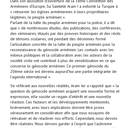
Dans son allocution d’ouverture de la 3ème Convention des
Arméniens d’Europe, Sa Sainteté Aram I a exhorté la Turquie à
« retourner les églises arméniennes à leurs propriétaires
légitimes, le peuple arménien ».
Parlant de la lutte du peuple arménien pour la justice, il a dit
que « de nombreuses études, des publications, des conférences,
des séminaires, étayés par des preuves historiques et des récits
de témoins oculaires, ont pendant des décennies formé
l’articulation concrète de la lutte du peuple arménien pour la
reconnaissance du génocide arménien. Les contacts avec les
milieux politiques et la collaboration avec les acteurs de la
société civile ont contribué à plus de sensibilisation en ce qui
concerne le génocide arménien. Ce premier génocide du
20ème siècle est devenu aujourd’hui une partie intégrante de
l’agenda international ».
Se référant aux nouvelles réalités, Aram Ier a rappelé que « la
question du génocide arménien acquiert une nouvelle forme et
expression, elle suscite un regain d’intérêt et une nouvelle
réaction. Ces facteurs et les développements mentionnés,
brièvement, avec leurs implications doivent être prises
sérieusement en considération afin que nous essayons de
réévaluer et de réactiver nos efforts. Cependant, nous devons
être réalistes. Nous devons garder à l’esprit que l’activisme