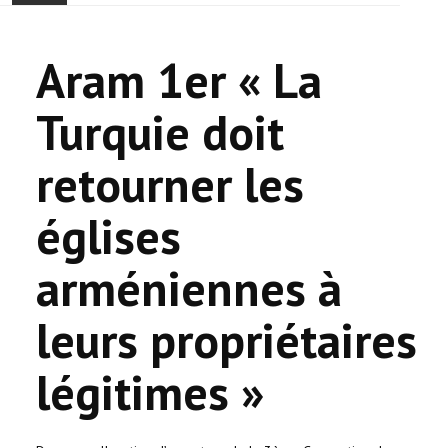
ACCUEIL
Aram 1er « La
ACTUALITÉ
Turquie doit
COMMUNAUTÉ
retourner les
EVÉNEMENTS
églises
🔔 ELECTIONS 2026 🗳️
arméniennes à
EGLISE
leurs propriétaires
LE CENTRE
légitimes »
CONTACT