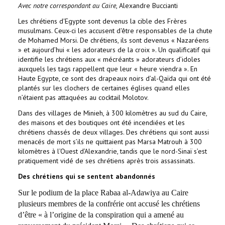
Avec notre correspondant au Caire
, Alexandre Buccianti
Les chrétiens d'Egypte sont devenus la cible des Frères
musulmans. Ceux-ci les accusent d'être responsables de la chute
de Mohamed Morsi. De chrétiens, ils sont devenus « Nazaréens
» et aujourd’hui « les adorateurs de la croix ». Un qualificatif qui
identifie les chrétiens aux « mécréants » adorateurs d’idoles
auxquels les tags rappellent que leur « heure viendra ». En
Haute Egypte, ce sont des drapeaux noirs d’al-Qaïda qui ont été
plantés sur les clochers de certaines églises quand elles
n’étaient pas attaquées au cocktail Molotov.
Dans des villages de Minieh, à 300 kilomètres au sud du Caire,
des maisons et des boutiques ont été incendiées et les
chrétiens chassés de deux villages. Des chrétiens qui sont aussi
menacés de mort s’ils ne quittaient pas Marsa Matrouh à 300
kilomètres à l’Ouest d’Alexandrie, tandis que le nord-Sinaï s’est
pratiquement vidé de ses chrétiens après trois assassinats.
Des chrétiens qui se sentent abandonnés
Sur le podium de la place Rabaa al-Adawiya au Caire
plusieurs membres de la confrérie ont accusé les chrétiens
d’être « à l’origine de la conspiration qui a amené au