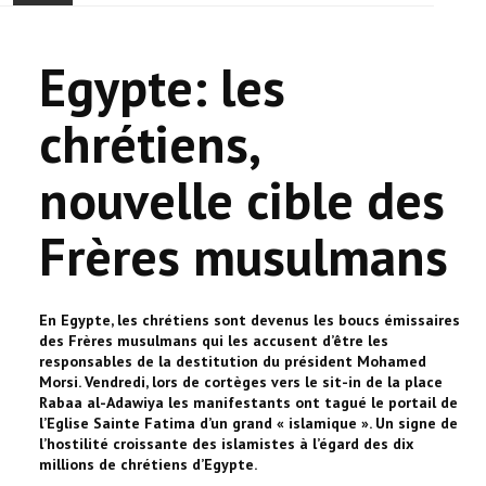
ACCUEIL
Egypte: les
ACTUALITÉ
chrétiens,
COMMUNAUTÉ
nouvelle cible des
EVÉNEMENTS
Frères musulmans
🔔 ELECTIONS 2026 🗳️
EGLISE
En Egypte, les chrétiens sont devenus les boucs émissaires
des Frères musulmans qui les accusent d’être les
LE CENTRE
responsables de la destitution du président Mohamed
Morsi. Vendredi, lors de cortèges vers le sit-in de la place
Rabaa al-Adawiya les manifestants ont tagué le portail de
CONTACT
l’Eglise Sainte Fatima d’un grand « islamique ». Un signe de
l’hostilité croissante des islamistes à l’égard des dix
millions de chrétiens d’Egypte.