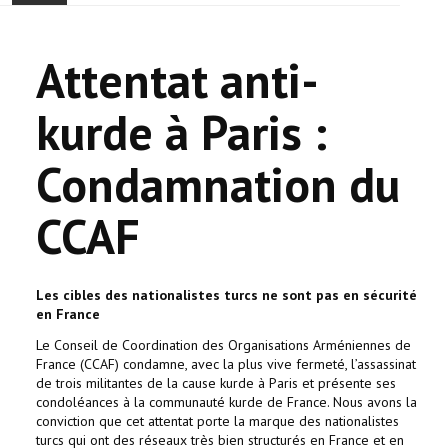
ACCUEIL
Attentat anti-
ACTUALITÉ
kurde à Paris :
COMMUNAUTÉ
Condamnation du
EVÉNEMENTS
CCAF
🔔 ELECTIONS 2026 🗳️
EGLISE
Les cibles des nationalistes turcs ne sont pas en sécurité
en France
LE CENTRE
Le Conseil de Coordination des Organisations Arméniennes de
France (CCAF) condamne, avec la plus vive fermeté, l’assassinat
CONTACT
de trois militantes de la cause kurde à Paris et présente ses
condoléances à la communauté kurde de France. Nous avons la
conviction que cet attentat porte la marque des nationalistes
turcs qui ont des réseaux très bien structurés en France et en