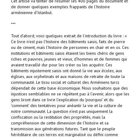
Cet article va tenter de résumer les 400 pages du document et
de donner quelques exemples frappants de l’histoire
arménienne d’Istanbul.
***
Tout d’abord, voici quelques extrait de l’introduction du livre : «
Ce livre n’est pas l’histoire des bâtiments saisis, faits de pierre
ou de ciment, mais l’histoire de personnes en chair et en os. Ces
institutions et bâtiments saisis étaient les biens chéris de gens
riches et pauvres, jeunes et vieux, d’hommes et de femmes qui
avaient travaillé dur pour les créer ou les acquérir. Ces
bâtiments injustement saisis ont donné la vie aux écoles, aux
églises, aux orphelinats et aux maisons de retraite de toute la
communauté. Le tissu social et culturel des Arméniens turcs
dépendait de cette base économique. Nous souhaitons que des
injustices semblables ne se répètent pas à l’avenir, alors que les
gens liront dans ce livre l’explication du 'pourquoi' et du
'comment' des tentatives pour anéantir la vie et la culture de
notre communauté. La question n’est pas uniquement la
confiscation ou la restitution des propriétés, mais la
compréhension de cette dimension de l’histoire et sa
transmission aux générations futures. Tant que le peuple
héréditaire de ces terres est marginalisé ou défini comme