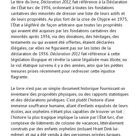
Le titre du livre,
Déclaration 2012
, fait référence à la Déclaration
de l’État turc de 1936, ordonnant à toutes les fondations
caritatives des minorités de dresser une liste de leurs actifs et
de leurs propriétés. Au plus fort de la crise de Chypre en 1975,
l’État a légiféré de façon arbitraire que toutes les propriétés
qui avaient été acquises par les fondations caritatives des
minorités après 1936, via des donations, des héritages, des
testaments ou qui avaient été offertes, étaient déclarées
illégales, car elles ne figuraient pas sur les listes de la
déclaration de 1936.
Déclaration 2012
fait référence à cette
législation illogique et révèle la saisie légalisée mais illicite, ou
le vol étatique survenu il y a des années, ainsi que les petites
mesures prises récemment pour redresser cette injustice
flagrante.
Le livre n’est pas un simple document historique fournissant un
inventaire des propriétés physiques, ou des rapports statistiques
et des déclarations juridiques. C’est plutôt l’histoire d’une
immense souffrance humaine, allant d’enfants expulsés de leurs
écoles, aux orphelins n’étant plus capables de trouver un toit ;
l’histoire la plus tragique implique la saisie par l’État turc, d’un
complexe de bâtiments de colonie de vacances, littéralement
construits par des enfants orphelins (incluant Hrant Dink lui-
même), et qui a été vendu à des personnes privées turques.