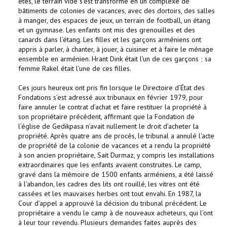
étés, le terrain vide s’est transformé en un complexe de
bâtiments de colonies de vacances, avec des dortoirs, des salles
à manger, des espaces de jeux, un terrain de football, un étang
et un gymnase. Les enfants ont mis des grenouilles et des
canards dans l’étang. Les filles et les garçons arméniens ont
appris à parler, à chanter, à jouer, à cuisiner et à faire le ménage
ensemble en arménien. Hrant Dink était l’un de ces garçons ; sa
femme Rakel était l’une de ces filles.
Ces jours heureux ont pris fin lorsque le Directoire d’État des
Fondations s’est adressé aux tribunaux en février 1979, pour
faire annuler le contrat d’achat et faire restituer la propriété à
son propriétaire précédent, affirmant que la Fondation de
l’église de Gedikpasa n’avait nullement le droit d’acheter la
propriété. Après quatre ans de procès, le tribunal a annulé l’acte
de propriété de la colonie de vacances et a rendu la propriété
à son ancien propriétaire, Sait Durmaz, y compris les installations
extraordinaires que les enfants avaient construites. Le camp,
gravé dans la mémoire de 1500 enfants arméniens, a été laissé
à l’abandon, les cadres des lits ont rouillé, les vitres ont été
cassées et les mauvaises herbes ont tout envahi. En 1987, la
Cour d’appel a approuvé la décision du tribunal précédent. Le
propriétaire a vendu le camp à de nouveaux acheteurs, qui l’ont
à leur tour revendu. Plusieurs demandes faites auprès des