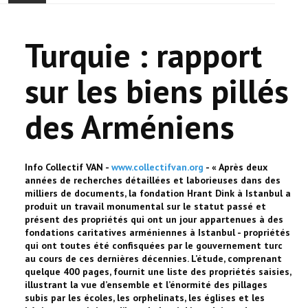
ACCUEIL
Turquie : rapport
ACTUALITÉ
sur les biens pillés
COMMUNAUTÉ
des Arméniens
EVÉNEMENTS
🔔 ELECTIONS 2026 🗳️
Info Collectif VAN -
www.collectifvan.org
- « Après deux
années de recherches détaillées et laborieuses dans des
EGLISE
milliers de documents, la fondation Hrant Dink à Istanbul a
produit un travail monumental sur le statut passé et
présent des propriétés qui ont un jour appartenues à des
LE CENTRE
fondations caritatives arméniennes à Istanbul - propriétés
qui ont toutes été confisquées par le gouvernement turc
au cours de ces dernières décennies. L’étude, comprenant
CONTACT
quelque 400 pages, fournit une liste des propriétés saisies,
illustrant la vue d’ensemble et l’énormité des pillages
subis par les écoles, les orphelinats, les églises et les