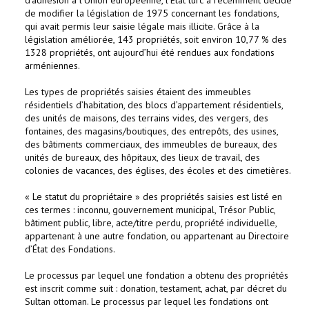
d’adhésion à l’Union européenne, l’État turc a récemment décidé
de modifier la législation de 1975 concernant les fondations,
qui avait permis leur saisie légale mais illicite. Grâce à la
législation améliorée, 143 propriétés, soit environ 10,77 % des
1328 propriétés, ont aujourd’hui été rendues aux fondations
arméniennes.
Les types de propriétés saisies étaient des immeubles
résidentiels d’habitation, des blocs d’appartement résidentiels,
des unités de maisons, des terrains vides, des vergers, des
fontaines, des magasins/boutiques, des entrepôts, des usines,
des bâtiments commerciaux, des immeubles de bureaux, des
unités de bureaux, des hôpitaux, des lieux de travail, des
colonies de vacances, des églises, des écoles et des cimetières.
« Le statut du propriétaire » des propriétés saisies est listé en
ces termes : inconnu, gouvernement municipal, Trésor Public,
bâtiment public, libre, acte/titre perdu, propriété individuelle,
appartenant à une autre fondation, ou appartenant au Directoire
d’État des Fondations.
Le processus par lequel une fondation a obtenu des propriétés
est inscrit comme suit : donation, testament, achat, par décret du
Sultan ottoman. Le processus par lequel les fondations ont