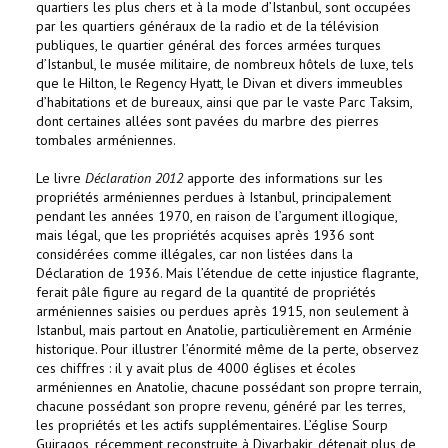
quartiers les plus chers et à la mode d’Istanbul, sont occupées
par les quartiers généraux de la radio et de la télévision
publiques, le quartier général des forces armées turques
d’Istanbul, le musée militaire, de nombreux hôtels de luxe, tels
que le Hilton, le Regency Hyatt, le Divan et divers immeubles
d’habitations et de bureaux, ainsi que par le vaste Parc Taksim,
dont certaines allées sont pavées du marbre des pierres
tombales arméniennes.
Le livre
Déclaration 2012
apporte des informations sur les
propriétés arméniennes perdues à Istanbul, principalement
pendant les années 1970, en raison de l’argument illogique,
mais légal, que les propriétés acquises après 1936 sont
considérées comme illégales, car non listées dans la
Déclaration de 1936. Mais l’étendue de cette injustice flagrante,
ferait pâle figure au regard de la quantité de propriétés
arméniennes saisies ou perdues après 1915, non seulement à
Istanbul, mais partout en Anatolie, particulièrement en Arménie
historique. Pour illustrer l’énormité même de la perte, observez
ces chiffres : il y avait plus de 4000 églises et écoles
arméniennes en Anatolie, chacune possédant son propre terrain,
chacune possédant son propre revenu, généré par les terres,
les propriétés et les actifs supplémentaires. L’église Sourp
Guiragos, récemment reconstruite à Diyarbakir, détenait plus de