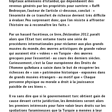
hôpitaux arméniens d’Istanbul, qui dépendaient des
revenus générés par les propriétés pour survivre. » Raffi
Bedrosyan, l’auteur de l’article ci-dessous, conclut : «
l’énormité de ce transfert de richesse devient très difficile
à évaluer. Peu surprenant donc, que l’on résiste à affronter
l’histoire ou à reconnaître les faits. »
Par un hasard facétieux, ce livre,
Déclaration 2012
, paraît
alors que l’Etat turc entame toute une série de
procédures internationales pour réclamer aux plus grands
musées du monde, des œuvres artistiques de grande valeur
qui auraient été « volées » en Turquie - des œuvres
grecques pour l’essentiel - au cours des derniers siècles.
Curieusement, c’est la Cour européenne des Droits de
l’Homme qu’Ankara a saisie dans le but de récupérer les
richesses de « son » patrimoine historique - exposées dans
de grands musées étrangers - au motif que « Chaque
personne physique ou morale a droit à la jouissance
paisible de ses biens ».
Il va sans dire que si le gouvernement turc obtient gain de
cause devant cette juridiction, les Arméniens seront alors
les premiers intéressés pour faire valoir leurs droits sur les
spoliations faramineuses que la Turquie a menées à leur