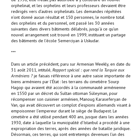
orphelinat, et les orphelins et leurs professeurs devaient être
redirigés vers d’autres orphelinats. Les demandes répétées
n’ont donné aucun résultat et 150 personnes, le nombre total
des orphelins et du personnel, ont passé les 30 années
suivantes dans divers bâtiments délabrés, jusqu’à ce qu’un
nouvel arrangement soit trouvé en 1999, instituant un partage
des bâtiments de l’école Semerciyan à Uskudar.
***
Dans un article précédent, paru sur Armenian Weekly, en date du
31 août 2011, intitulé,
Rapport spécial : que rend la Turquie aux
Arméniens ?
je faisais référence à une autre saisie importante de
biens arméniens par l’État : les terrains du cimetière Sourp
Hagop qui avaient été accordés à la communauté arménienne
en 1550 par un décret du Sultan ottoman Süleyman, pour
récompenser son cuisinier arménien, Manoug Karaseferyan de
Van, qui avait découvert un complot d’espions allemands visant à
empoisonner l’empereur durant le siège de Budapest. Le
cimetière a été utilisé pendant 400 ans, jusque dans les années
1930, date à laquelle la municipalité d’Istanbul a procédé à une
expropriation des terres, après des années de bataille juridique.
Désormais, ces terres, qui sont entretemps devenues l’un des