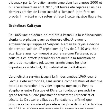
tribunaux par la fondation arménienne dans les années 2000 et
plus récemment en août 2011, ont toutes été rejetées. L’un des
derniers articles de Hrant, intitulé « Humanité, je te ferai un
procès ! … » était un cri solennel face à cette injustice flagrante.
Orphelinat Kalfayan
En 1865, une épidémie de choléra à Istanbul a laissé beaucoup
d’enfants orphelins pauvres derrière elle. Une nonne
arménienne qui s’appelait Serpouhi Nechan Kalfayan a décidé
de prendre soin de 17 orphelines, âgées de 2 à 10 ans, chez
elle. Elle a aussi commencé à leur enseigner l’artisanat et la
couture. Ces efforts personnels ont mené à la fondation de
l’une des institutions éducatives arméniennes les plus
importantes à Istanbul, l’Orphelinat et école Kalfayan.
L’orphelinat a survécu jusqu’à la fin des années 1960, quand
l’école a été expropriée, sans aucune compensation, et démolie
pour la construction des voies express menant au Pont du
Bosphore, entre l’Europe et l’Asie. La fondation possédait un
grand terrain où elle planifiait de transférer l’orphelinat et
l’école. Le Directoire d’État des Fondations a affirmé que
puisque ce terrain n’avait pas été enregistré dans la Déclaration
de 1936, elle n’était pas autorisée à y construire un nouvel