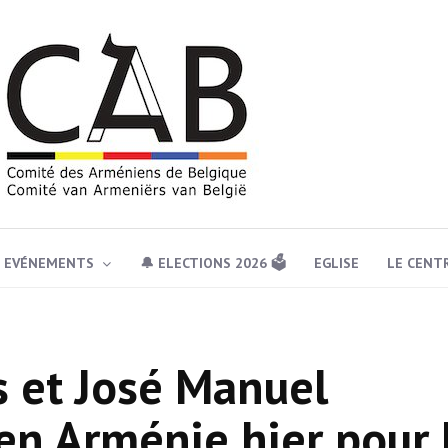
EVÉNEMENTS
🔔 ELECTIONS 2026 🗳️
EGLISE
LE CENT
s et José Manuel
en Arménie hier pour 