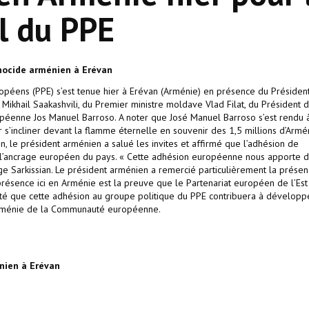
l du PPE
nocide arménien à Erévan
péens (PPE) s’est tenue hier à Erévan (Arménie) en présence du Présiden
ikhail Saakashvili, du Premier ministre moldave Vlad Filat, du Président 
péenne Jos Manuel Barroso. A noter que José Manuel Barroso s’est rendu 
’incliner devant la flamme éternelle en souvenir des 1,5 millions d’Armé
 le président arménien a salué les invites et affirmé que l’adhésion de
ur l’ancrage européen du pays. « Cette adhésion européenne nous apporte 
ge Sarkissian. Le président arménien a remercié particulièrement la présen
résence ici en Arménie est la preuve que le Partenariat européen de l’Est
jouté que cette adhésion au groupe politique du PPE contribuera à développ
’Arménie de la Communauté européenne.
nien à Erévan