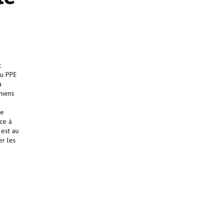
t
du PPE
à
niens
de
ce à
 est au
er les