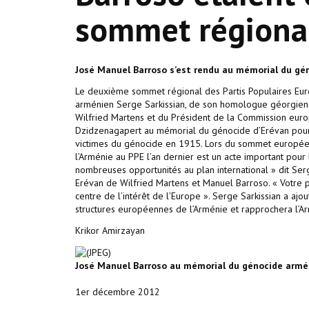
sommet régiona
José Manuel Barroso s’est rendu au mémorial du gé
Le deuxième sommet régional des Partis Populaires Euro
arménien Serge Sarkissian, de son homologue géorgien M
Wilfried Martens et du Président de la Commission euro
Dzidzenagapert au mémorial du génocide d’Erévan pour s
victimes du génocide en 1915. Lors du sommet européen,
l’Arménie au PPE l’an dernier est un acte important po
nombreuses opportunités au plan international » dit Ser
Erévan de Wilfried Martens et Manuel Barroso. « Votre p
centre de l’intérêt de l’Europe ». Serge Sarkissian a a
structures européennes de l’Arménie et rapprochera l
Krikor Amirzayan
José Manuel Barroso au mémorial du génocide armé
1er décembre 2012