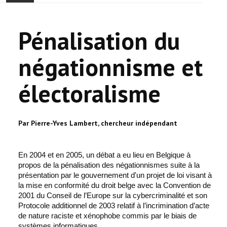
ACCUEIL
Pénalisation du
ACTUALITÉ
négationnisme et
COMMUNAUTÉ
électoralisme
EVÉNEMENTS
🔔 ELECTIONS 2026 🗳️
Par Pierre-Yves Lambert, chercheur indépendant
EGLISE
En 2004 et en 2005, un débat a eu lieu en Belgique à
propos de la pénalisation des négationnismes suite à la
LE CENTRE
présentation par le gouvernement d'un projet de loi visant à
la mise en conformité du droit belge avec la Convention de
CONTACT
2001 du Conseil de l’Europe sur la cybercriminalité et son
Protocole additionnel de 2003 relatif à l’incrimination d’acte
de nature raciste et xénophobe commis par le biais de
systèmes informatiques.