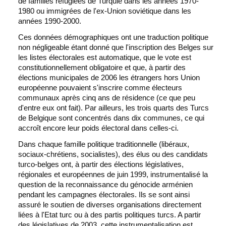
de familles réfugiées de Turquie dans les années 1970-
1980 ou immigrées de l'ex-Union soviétique dans les
années 1990-2000.
Ces données démographiques ont une traduction politique
non négligeable étant donné que l'inscription des Belges sur
les listes électorales est automatique, que le vote est
constitutionnellement obligatoire et que, à partir des
élections municipales de 2006 les étrangers hors Union
européenne pouvaient s'inscrire comme électeurs
communaux après cinq ans de résidence (ce que peu
d'entre eux ont fait). Par ailleurs, les trois quarts des Turcs
de Belgique sont concentrés dans dix communes, ce qui
accroît encore leur poids électoral dans celles-ci.
Dans chaque famille politique traditionnelle (libéraux,
sociaux-chrétiens, socialistes), des élus ou des candidats
turco-belges ont, à partir des élections législatives,
régionales et européennes de juin 1999, instrumentalisé la
question de la reconnaissance du génocide arménien
pendant les campagnes électorales. Ils se sont ainsi
assuré le soutien de diverses organisations directement
liées à l'Etat turc ou à des partis politiques turcs. A partir
des législatives de 2003, cette instrumentalisation est